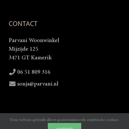
CONTACT
Parvani Woonwinkel
Mijzijde 125
3471 GT Kamerik
06 51 809 316
sonja@parvani.nl
Deze website gebruikt alleen geanonimiseerde analytische cookies.
Copyright 2025 |
Webdesign door Lamper-design Waddinxveen
|