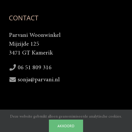
CONTACT
Parvani Woonwinkel
Mijzijde 125
3471 GT Kamerik
06 51 809 316
sonja@parvani.nl
Deze website gebruikt alleen geanonimiseerde analytische cookies.
Copyright 2025 |
Webdesign door Lamper-design Waddinxveen
|
AKKOORD
Algemene voorwaarden