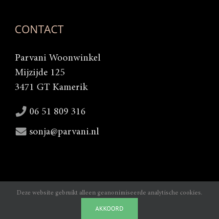
CONTACT
Parvani Woonwinkel
Mijzijde 125
3471 GT Kamerik
06 51 809 316
sonja@parvani.nl
Deze website gebruikt alleen geanonimiseerde analytische cookies.
Copyright 2025 |
Webdesign door Lamper-design Waddinxveen
|
AKKOORD
Algemene voorwaarden